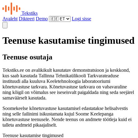
Tekstiks
Avaleht
Dikteeri
Demo
Logi sisse
Teenuse kasutamise tingimused
Teenuse osutaja
Tekstiks.ee on avalikikult kasutatav demonstratsioon ja keskkond,
kus saab kasutada Tallinna Tehnikaülikooli Tarkvarateaduse
instituudi alla kuuluva Keeletehnoloogia laboratooriumi
kõnetuvastuse tarkvara. Kõnetuvastuse tarkvara on vabavaraline
ning kõigil on võimalus see iseseisvalt paigaldada ning seda seejärel
samaväärselt kasutada.
Soomekeelse kõnetuvastuse kasutamisel edastatakse helisalvestis
ning selle failinimi isikustamata kujul Soome Keelepanga
kõnetuvastuse teenusele. Nende teenus on andmete töötleja kuid ei
talleta andmeid pikaajaliselt.
Teenuse kasutamise tingimused