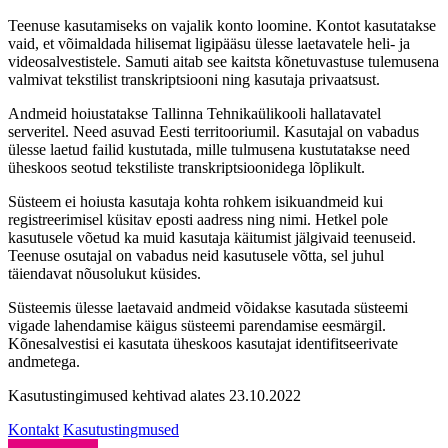
Teenuse kasutamiseks on vajalik konto loomine. Kontot kasutatakse
vaid, et võimaldada hilisemat ligipääsu ülesse laetavatele heli- ja
videosalvestistele. Samuti aitab see kaitsta kõnetuvastuse tulemusena
valmivat tekstilist transkriptsiooni ning kasutaja privaatsust.
Andmeid hoiustatakse Tallinna Tehnikaülikooli hallatavatel
serveritel. Need asuvad Eesti territooriumil. Kasutajal on vabadus
ülesse laetud failid kustutada, mille tulmusena kustutatakse need
üheskoos seotud tekstiliste transkriptsioonidega lõplikult.
Süsteem ei hoiusta kasutaja kohta rohkem isikuandmeid kui
registreerimisel küsitav eposti aadress ning nimi. Hetkel pole
kasutusele võetud ka muid kasutaja käitumist jälgivaid teenuseid.
Teenuse osutajal on vabadus neid kasutusele võtta, sel juhul
täiendavat nõusolukut küsides.
Süsteemis ülesse laetavaid andmeid võidakse kasutada süsteemi
vigade lahendamise käigus süsteemi parendamise eesmärgil.
Kõnesalvestisi ei kasutata üheskoos kasutajat identifitseerivate
andmetega.
Kasutustingimused kehtivad alates 23.10.2022
Kontakt
Kasutustingmused