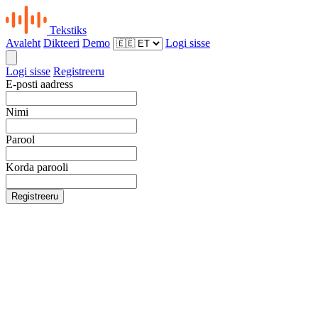
Tekstiks
Avaleht
Dikteeri
Demo
Logi sisse
Logi sisse
Registreeru
E-posti aadress
Nimi
Parool
Korda parooli
Registreeru